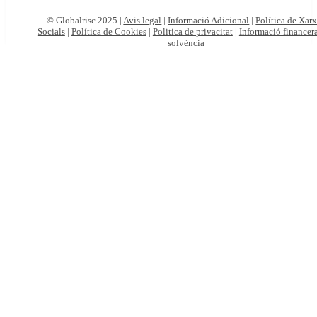
© Globalrisc 2025 |
Avis legal
|
Informació Adicional
|
Política de Xar
Socials
|
Política de Cookies
|
Politica de privacitat
|
Informació financera
solvència
Particulars
Autònoms
i
empreses
Viatges
online