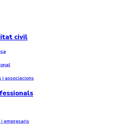
tat civil
esa
ional
 i associacions
fessionals
i empresaris