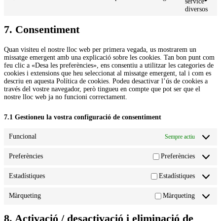
service
diversos
7. Consentiment
Quan visiteu el nostre lloc web per primera vegada, us mostrarem un
missatge emergent amb una explicació sobre les cookies. Tan bon punt com
feu clic a «Desa les preferències», ens consentiu a utilitzar les categories de
cookies i extensions que heu seleccionat al missatge emergent, tal i com es
descriu en aquesta Política de cookies. Podeu desactivar l’ús de cookies a
través del vostre navegador, però tingueu en compte que pot ser que el
nostre lloc web ja no funcioni correctament.
7.1 Gestioneu la vostra configuració de consentiment
Funcional
Sempre actiu
Preferències
Preferències
Estadístiques
Estadístiques
Màrqueting
Màrqueting
8. Activació / desactivació i eliminació de