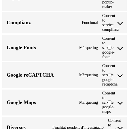
popup-
maker
Consent
to
Complianz
Funcional
service
complianz
Consent
to
Google Fonts
Màrqueting
service
google-
fonts
Consent
to
Google reCAPTCHA
Màrqueting
service
google-
recaptcha
Consent
to
Google Maps
Màrqueting
service
google-
maps
Consent
to
Diversos
Finalitat pendent d’investigació