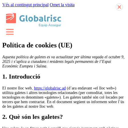
Vés al contingut principal
Omet la visita
Política de cookies (UE)
Aquesta política de galetes es va actualitzar per última vegada el octubre 9,
2025 i s’aplica a ciutadans i residents legals permanents de l’Espai
Econòmic Europeu i Suïssa.
1. Introducció
El nostre lloc web,
https://globalrisc.ad
(d’ara endavant «el lloc web»)
utilitza galetes i altres tecnologies relacionades (per comoditat, totes les
tecnologies es denominen «galetes»). Les galetes també són col·locades per
tercers que hem contractat. En el document següent us informem sobre l’ús
de les galetes al nostre lloc web.
2. Què són les galetes?