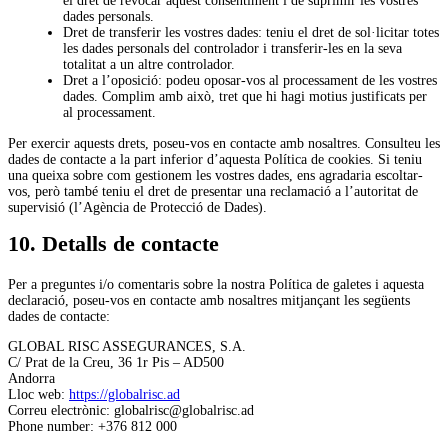
el dret de revocar aquest consentiment i de suprimir les vostres
dades personals.
Dret de transferir les vostres dades: teniu el dret de sol·licitar totes
les dades personals del controlador i transferir-les en la seva
totalitat a un altre controlador.
Dret a l’oposició: podeu oposar-vos al processament de les vostres
dades. Complim amb això, tret que hi hagi motius justificats per
al processament.
Per exercir aquests drets, poseu-vos en contacte amb nosaltres. Consulteu les
dades de contacte a la part inferior d’aquesta Política de cookies. Si teniu
una queixa sobre com gestionem les vostres dades, ens agradaria escoltar-
vos, però també teniu el dret de presentar una reclamació a l’autoritat de
supervisió (l’Agència de Protecció de Dades).
10. Detalls de contacte
Per a preguntes i/o comentaris sobre la nostra Política de galetes i aquesta
declaració, poseu-vos en contacte amb nosaltres mitjançant les següents
dades de contacte:
GLOBAL RISC ASSEGURANCES, S.A.
C/ Prat de la Creu, 36 1r Pis – AD500
Andorra
Lloc web:
https://globalrisc.ad
Correu electrònic:
globalrisc@
globalrisc.ad
Phone number: +376 812 000