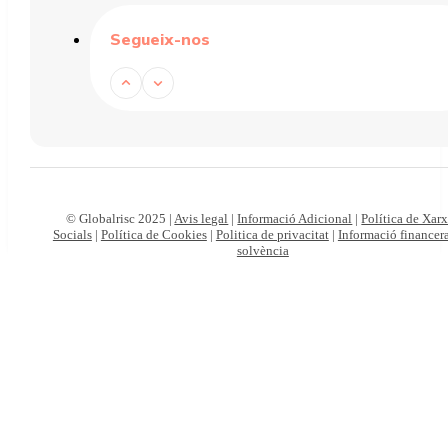
Segueix-nos
© Globalrisc 2025 |
Avis legal
|
Informació Adicional
|
Política de Xar
Socials
|
Política de Cookies
|
Politica de privacitat
|
Informació financera
solvència
Particulars
Autònoms