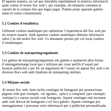
D’aquesta manera, no cal que introduïu repetidament la mateixa informació
quan visiteu el nostre lloc web i, per exemple, els elements romanen al
carretó de la compra fins que hàgiu pagat. Podem posar aquestes galetes
sense el vostre consentiment.
5.2 Cookies d'estadística
Utilitzem cookies analítiques per optimitzar l’experiència del lloc web per
als nostres usuaris. Amb aquestes cookies analítiques obtenim informació
sobre l’ús del nostre lloc web. Us demanem permís per col·locar cookies
d’estadístiques.
5.3 Cookies de màrqueting/seguiment
Les galetes de màrqueting/seguiment són galetes o qualsevol altra forma
d’emmagatzematge local que s’utilitzen per crear perfils d’usuari per
mostrar publicitat o per fer un seguiment de l’usuari en aquest lloc web o en
diversos llocs web amb finalitats de màrqueting similars.
5.4 Mitjans socials
Al nostre lloc web, hem inclòs contingut de Instagram per promocionar
pàgines web (per exemple, «m’agrada», «pin») o compartir (per exemple,
«tuitejar») a xarxes socials com Instagram. Aquest contingut està incrustat
amb codi derivat de Instagram i col·loca galetes. Aquest contingut pot
emmagatzemar i processar certa informació per a publicitat personalitzada.