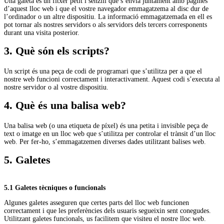
Una galeta és un fitxer petit i senzill que s’envia juntament amb pàgines
d’aquest lloc web i que el vostre navegador emmagatzema al disc dur de
l’ordinador o un altre dispositiu. La informació emmagatzemada en ell es
pot tornar als nostres servidors o als servidors dels tercers corresponents
durant una visita posterior.
3. Què són els scripts?
Un script és una peça de codi de programari que s’utilitza per a que el
nostre web funcioni correctament i interactivament. Aquest codi s’executa al
nostre servidor o al vostre dispositiu.
4. Què és una balisa web?
Una balisa web (o una etiqueta de píxel) és una petita i invisible peça de
text o imatge en un lloc web que s’utilitza per controlar el trànsit d’un lloc
web. Per fer-ho, s’emmagatzemen diverses dades utilitzant balises web.
5. Galetes
5.1 Galetes tècniques o funcionals
Algunes galetes asseguren que certes parts del lloc web funcionen
correctament i que les preferències dels usuaris segueixin sent conegudes.
Utilitzant galetes funcionals, us facilitem que visiteu el nostre lloc web.