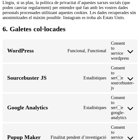
Llegiu, si us plau, la política de privacitat d’aquestes xarxes socials (que
poden canviar regularment) per entendre què fan amb les vostres dades
personals processades utilitzant aquestes cookies. Les dades recuperades són
anonimitzades el màxim possible. Instagram es troba als Estats Units.
6. Galetes col·locades
Consent
to
WordPress
Funcional, Functional
service
wordpress
Consent
to
Sourcebuster JS
Estadístiques
service
sourcebuster-
js
Consent
to
Google Analytics
Estadístiques
service
google-
analytics
Consent
to
Popup Maker
Finalitat pendent d’investigació
service