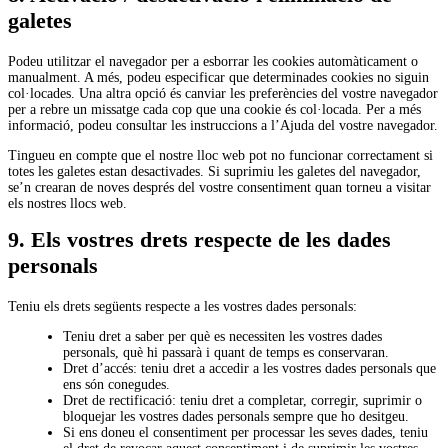
galetes
Podeu utilitzar el navegador per a esborrar les cookies automàticament o
manualment. A més, podeu especificar que determinades cookies no siguin
col·locades. Una altra opció és canviar les preferències del vostre navegador
per a rebre un missatge cada cop que una cookie és col·locada. Per a més
informació, podeu consultar les instruccions a l’Ajuda del vostre navegador.
Tingueu en compte que el nostre lloc web pot no funcionar correctament si
totes les galetes estan desactivades. Si suprimiu les galetes del navegador,
se’n crearan de noves després del vostre consentiment quan torneu a visitar
els nostres llocs web.
9. Els vostres drets respecte de les dades
personals
Teniu els drets següents respecte a les vostres dades personals:
Teniu dret a saber per què es necessiten les vostres dades
personals, què hi passarà i quant de temps es conservaran.
Dret d’accés: teniu dret a accedir a les vostres dades personals que
ens són conegudes.
Dret de rectificació: teniu dret a completar, corregir, suprimir o
bloquejar les vostres dades personals sempre que ho desitgeu.
Si ens doneu el consentiment per processar les seves dades, teniu