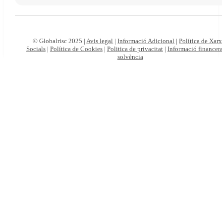
© Globalrisc 2025 |
Avis legal
|
Informació Adicional
|
Política de Xar
Socials
|
Política de Cookies
|
Politica de privacitat
|
Informació financera
solvència
Particulars
Autònoms
i
empreses
Viatges
online