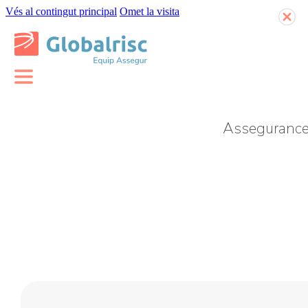
Vés al contingut principal
Omet la visita
Assegurance
Assegurança de vida
Assegurança de baixes
Assegurança
d’accidents
Assegurança d’exèquies