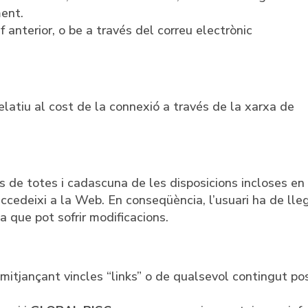
ent.
 anterior, o be a través del correu electrònic
elatiu al cost de la connexió a través de la xarxa de
ves de totes i cadascuna de les disposicions incloses en
cedeixi a la Web. En conseqüència, l’usuari ha de lleg
 que pot sofrir modificacions.
 mitjançant vincles “links” o de qualsevol contingut po