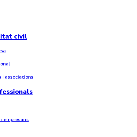
tat civil
esa
ional
 i associacions
fessionals
i empresaris