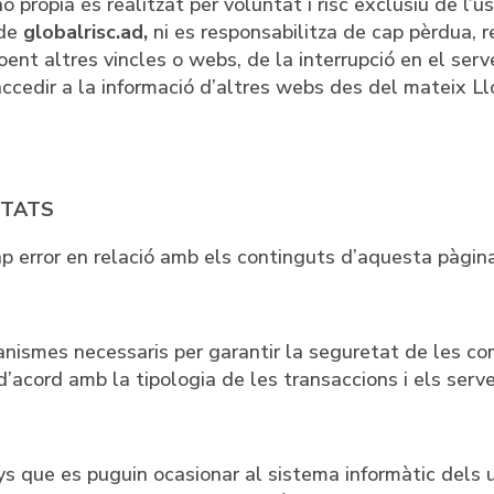
pròpia és realitzat per voluntat i risc exclusiu de l’us
 de
globalrisc.ad,
ni es responsabilitza de cap pèrdua, r
oent altres vincles o webs, de la interrupció en el serve
ccedir a la informació d’altres webs des del mateix L
LITATS
cap error en relació amb els continguts d’aquesta pàgin
nismes necessaris per garantir la seguretat de les com
d’acord amb la tipologia de les transaccions i els serve
s que es puguin ocasionar al sistema informàtic dels 