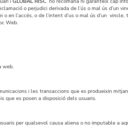
uari i
GLOBAL RISC
no recomana ni garanteix cap inf
eclamació o perjudici derivada de l’ús o mal ús d’un vin
i o en l’accés, o de l’intent d’us o mal ús d’un vincle, 
loc Web.
a web.
unicacions i les transaccions que es produeixin mitjan
is que es posen a disposició dels usuaris.
usuaris per qualsevol causa aliena o no imputable a a