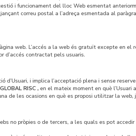
estió i funcionament del lloc Web esmentat anteriorm
tjançant correu postal a l’adreça esmentada al paràgraf
àgina web. L’accés a la web és gratuït excepte en el r
r d’accés contractat pels usuaris.
ció d’Usuari, i implica l’acceptació plena i sense reser
r
GLOBAL RISC ,
en el mateix moment en què l’Usuari ac
 de les ocasions en què es proposi utilitzar la web, ja
bs no pròpies o de tercers, a les quals es pot accedir