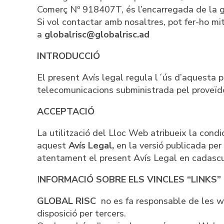
Comerç Nº 918407T, és l’encarregada de la g
Si vol contactar amb nosaltres, pot fer-ho mi
a
globalrisc@globalrisc.ad
INTRODUCCIÓ
El present Avís legal regula l´ús d’aquesta p
telecomunicacions subministrada pel proveïdo
ACCEPTACIÓ
La utilització del Lloc Web atribueix la condi
aquest
Avís Legal,
en la versió publicada pe
atentament el present Avís Legal en cadascuna
I
NFORMACIÓ SOBRE ELS VINCLES “LINKS”
GLOBAL RISC
no es fa responsable de les we
disposició per tercers.