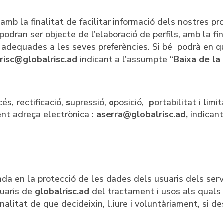
mb la finalitat de facilitar informació dels nostres pr
dran ser objecte de l’elaboració de perfils, amb la fina
guin adequades a les seves preferències. Si bé podrà e
risc@globalrisc.ad
indicant a l’assumpte “
Baixa de la 
cés,
r
ectificació,
s
upressió,
o
posició,
p
ortabilitat i
l
imit
nt adreça electrònica :
aserra@globalrisc.ad,
indican
da en la protecció de les dades dels usuaris dels serv
suaris de
globalrisc.ad
del tractament i usos als quals
inalitat de que decideixin, lliure i voluntàriament, si des