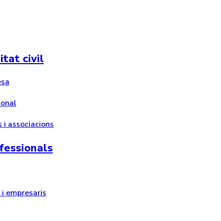
tat civil
esa
ional
 i associacions
fessionals
i empresaris