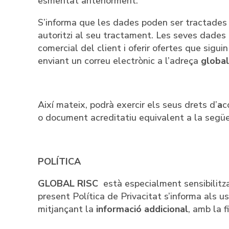
esmentat anteriorment.
S’informa que les dades poden ser tractades a
autoritzi al seu tractament. Les seves dades po
comercial del client i oferir ofertes que si
enviant un correu electrònic a l’adreça
global
Així mateix, podrà exercir els seus drets d’
a
c
o document acreditatiu equivalent a la següe
POLÍTICA
GLOBAL RISC
està especialment sensibilitza
present Política de Privacitat s’informa als u
mitjançant la
informació addicional
, amb la f