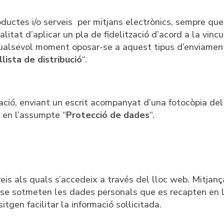
oductes i/o serveis per mitjans electrònics, sempre qu
litat d’aplicar un pla de fidelització d’acord a la vincu
n qualsevol moment oposar-se a aquest tipus d’enviamen
llista de distribució
“.
ació, enviant un escrit acompanyat d’una fotocòpia del 
t en l’assumpte “
Protecció de dades
“.
eis als quals s’accedeix a través del lloc web. Mitjanç
 se sotmeten les dades personals que es recapten en 
itgen facilitar la informació sol·licitada.