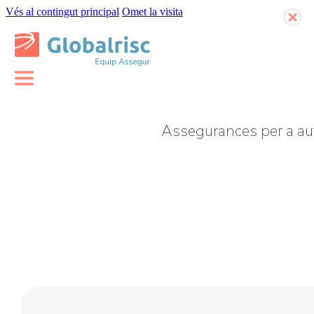
Vés al contingut principal
Omet la visita
Assegurances per a a
Assegurances multirisc
Assegurances de
responsabilitat civil
Assegurances de
vehicles
Assegurança per a
viatges professionals