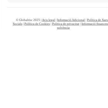
© Globalrisc 2025 |
Avis legal
|
Informació Adicional
|
Política de Xar
Socials
|
Política de Cookies
|
Politica de privacitat
|
Informació financera
solvència
Particulars
Autònoms
i
empreses
Viatges
online