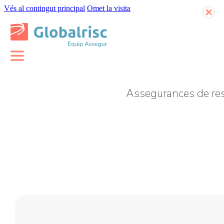
Vés al contingut principal
Omet la visita
Assegurances de resp
Assegurança de
responsabilitat civil
Assegurança de
d’empresa
responsabilitat civil
Assegurança de
professional
responsabilitat civil de
clubs i associacions