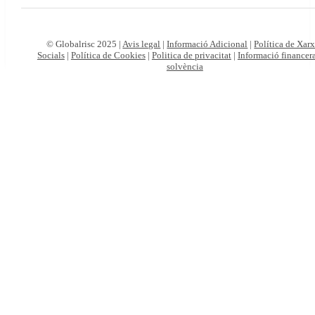
© Globalrisc 2025 |
Avis legal
|
Informació Adicional
|
Política de Xar
Socials
|
Política de Cookies
|
Politica de privacitat
|
Informació financera
solvència
Particulars
Autònoms
i
empreses
Viatges
online