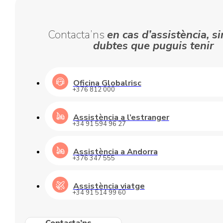
patinets
elèctrics
(VMP)
Contacta’ns
en cas d’assistència, si
dubtes que puguis tenir
Oficina Globalrisc
+376 812 000
Assistència a l’estranger
+34 91 594 96 27
Assistència a Andorra
+376 347 555
Assistència viatge
+34 91 514 99 60
Contacta’ns