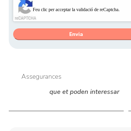
CAPTCHA
Feu clic per acceptar la validació de reCaptcha.
Assegurances
que et poden interessar
Assegurança
per