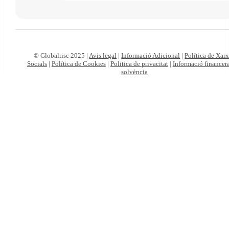
© Globalrisc 2025 |
Avis legal
|
Informació Adicional
|
Política de Xar
Socials
|
Política de Cookies
|
Politica de privacitat
|
Informació financera
solvència
Particulars
Autònoms
i
empreses
Viatges