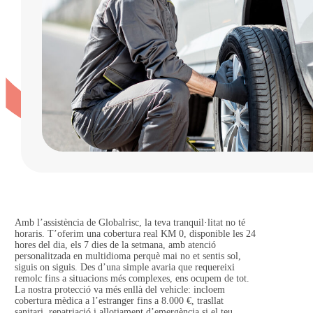
Amb l’assistència de Globalrisc, la teva tranquil·litat no té
horaris. T’oferim una cobertura real KM 0, disponible les 24
hores del dia, els 7 dies de la setmana, amb atenció
personalitzada en multidioma perquè mai no et sentis sol,
siguis on siguis. Des d’una simple avaria que requereixi
remolc fins a situacions més complexes, ens ocupem de tot.
La nostra protecció va més enllà del vehicle: incloem
cobertura mèdica a l’estranger fins a 8.000 €, trasllat
sanitari, repatriació i allotjament d’emergència si el teu