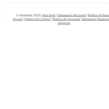
© Globalrisc 2025 |
Avis legal
|
Informació Adicional
|
Política de Xar
Socials
|
Política de Cookies
|
Politica de privacitat
|
Informació financera
solvència
Particulars
Autònoms
i
empreses
Viatges
online