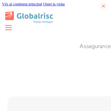
Vés al contingut principal
Omet la visita
Assegurances
Complement CASS
Salut VIP
Salut Èlit