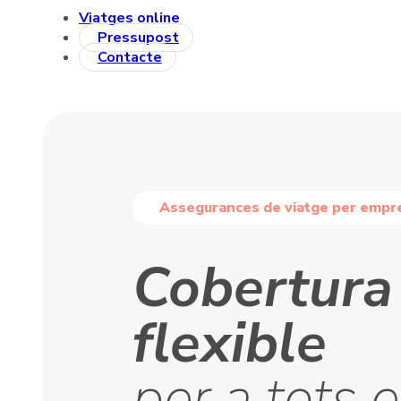
Viatges online
Pressupost
Contacte
Assegurances de viatge per empr
Cobertura
flexible
per a tots e