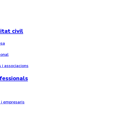
tat civil
esa
ional
 i associacions
fessionals
i empresaris