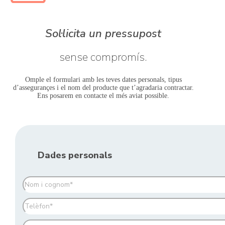
Sol·licita un pressupost
sense compromís.
Omple el formulari amb les teves dates personals, tipus
d’assegurançes i el nom del producte que t’agradaria contractar.
Ens posarem en contacte el més aviat possible.
Dades personals
Nom
(Obligatori)
Telèfon
(Obligatori)
Correu