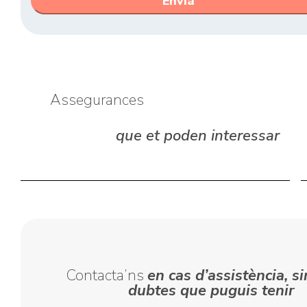
Assegurances
que et poden interessar
Assegurança
de
vehicles
comercials
Contacta’ns
en cas d’assistència, si
dubtes que puguis tenir