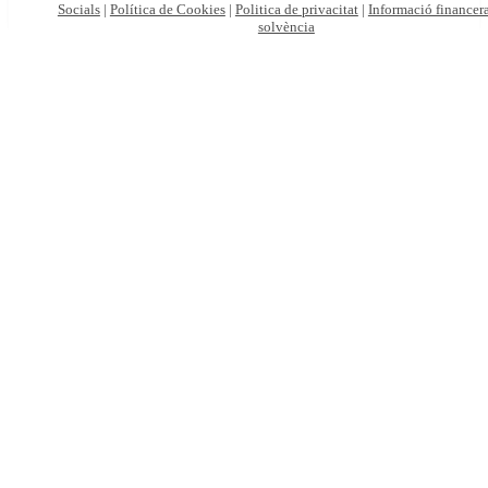
Socials
|
Política de Cookies
|
Politica de privacitat
|
Informació financera
solvència
Particulars
Autònoms
i
empreses
Viatges
online
Demana’ns
pressupost